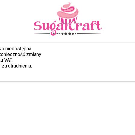
wo niedostępna
konieczność zmiany
u VAT.
za utrudnienia.