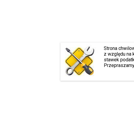
Strona chwilo
z względu na 
stawek podatk
Przepraszamy 